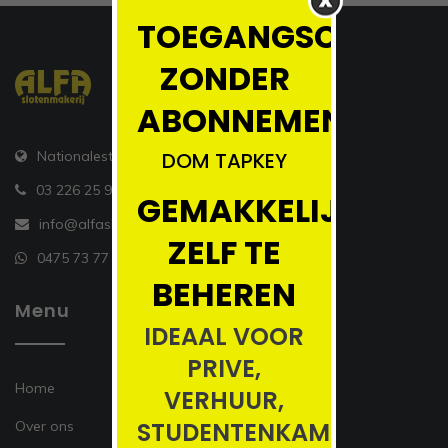
TOEGANGSCONTRO
ZONDER
ABONNEMENT!!!!
DOM TAPKEY
Nationalestraat 55, 2000 Antwerpen
03 226 25 90
GEMAKKELIJK
info@alfasloten.be
ZELF TE
0475 73 77 34
BEHEREN
Menu
IDEAAL VOOR
PRIVE,
Home
VERHUUR,
STUDENTENKAMERS
Over ons