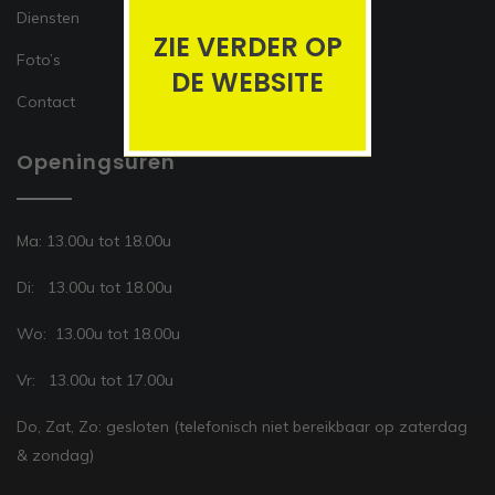
Diensten
ZIE VERDER OP
Foto’s
DE WEBSITE
Contact
Openingsuren
Ma: 13.00u tot 18.00u
Di: 13.00u tot 18.00u
Wo: 13.00u tot 18.00u
Vr: 13.00u tot 17.00u
Do, Zat, Zo: gesloten (telefonisch niet bereikbaar op zaterdag
& zondag)