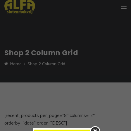
Shop 2 Column Grid
Home
Shop 2 Column Grid
[recent_products per_page=”8″ columns=”2″
orderby=”date” order=”DESC”]